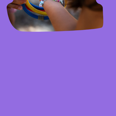
Jouer et partager
Les anniversaires sont souvent parmi les
premières expériences sociales des
enfants.
Ils jouent ensemble, imaginent, coopèrent
et découvrent comment être avec les
autres.
Les animations proposées sont pensées
dans ce sens : encourager la participation,
la collaboration et le plaisir d’être