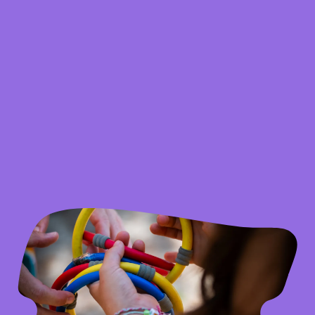
Chaque enfant est unique
Chaque enfant a son univers, ses envies,
son énergie.
Et ce jour-là, ce n’est pas “un anniversaire
de plus” c’est son moment celui où il se
sent vu, reconnu et important.