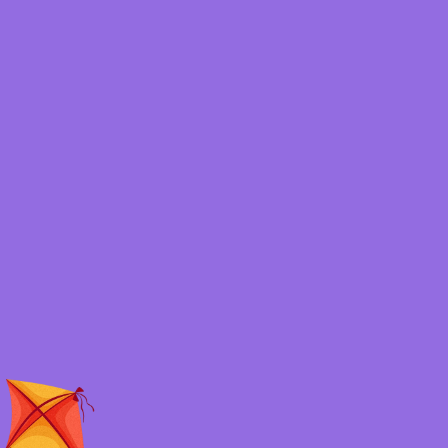
des enfants et le respect de leur
environnement.
Goûters colorés et gourmands, avec des
options plus saines et moins sucrées, pour
profiter pleinement de la fête sans
surstimulation.
Matériaux durables, décorations
réutilisables et collaboration avec des
acteurs locaux font partie intégrante de
cette démarche.
L’idée est simple : célébrer avec joie, tout
en restant attentif au monde dans lequel
les enfants grandissent.
Et l’expérience le montre : les enfants
adorent cela.