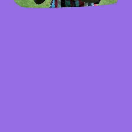
Une fête à vivre aussi pour les
parents
Un anniversaire est aussi un moment pour
les parents.
Pas en courant partout, pas en gérant mille
choses, mais en étant là, présente, à
profiter avec lui.
Car un enfant ressent profondément la
présence et la joie de ses parents.